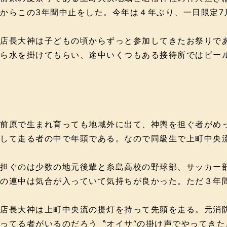
からこの3年間中止をした。今年は４年ぶり、一日限定7
店長大神は子どもの頃からずっと参加してきたお祭りで
ら水を掛けてもらい、途中いくつもある接待所ではビー
前原で生まれ育っても地域外に出て、神輿を担ぐ者がめ
して走る者の中で年頭である。なので同級生で上町中央
担ぐのは少数の地元後輩と糸島高校の野球部、サッカー
の連中は気合が入っていて気持ちが良かった。ただ３年
店長大神は上町中央流の提灯を持って先頭を走る。元消
ってる者がいるのだろう〝オイサ“の掛け声でやってきた