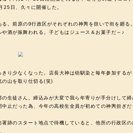
月25日、久々に開催した。
ある。前原の9行政区がそれぞれの神輿を担いで街を廻る
ルや酒が振舞われる。子どもはジュース＆お菓子だ～♪
っきり少なくなった。店長大神は幼馴染と毎年参加するが
流の山を取り仕切る(笑)
部の生徒さん。締込みが大変で我ら年寄りが手分けして締
間中止だった為、今年の高校生全員が初めての神輿担ぎだ
防署跡のスタート地点で待機していると、他所の行政区の
。