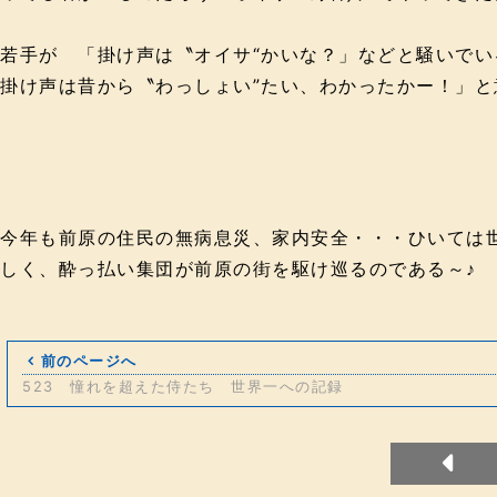
若手が 「掛け声は〝オイサ“かいな？」などと騒いで
掛け声は昔から〝わっしょい”たい、わかったかー！」と
今年も前原の住民の無病息災、家内安全・・・ひいては
しく、酔っ払い集団が前原の街を駆け巡るのである～♪
前のページへ
523 憧れを超えた侍たち 世界一への記録