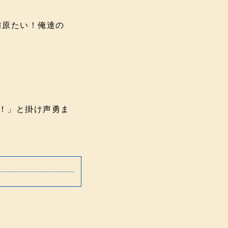
前原たい！俺達の
！」と掛け声勇ま