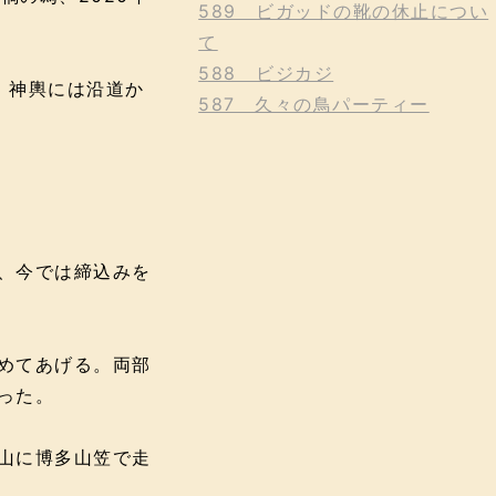
589 ビガッドの靴の休止につい
て
588 ビジカジ
。神輿には沿道か
587 久々の鳥パーティー
、今では締込みを
めてあげる。両部
った。
山に博多山笠で走