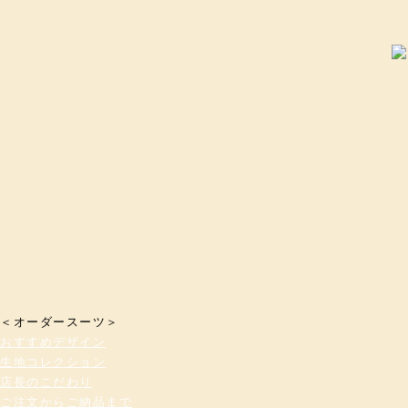
＜オーダースーツ＞
おすすめデザイン
生地コレクション
店長のこだわり
ご注文からご納品まで