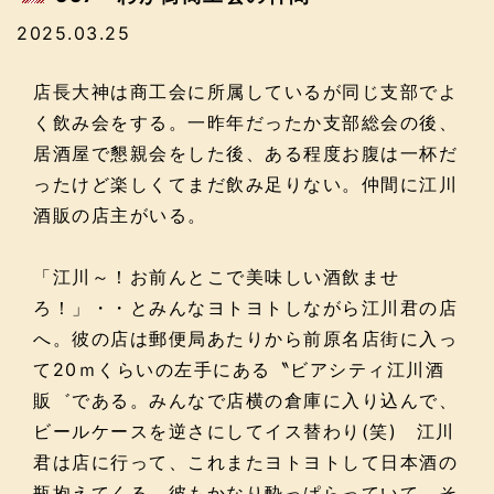
2025.03.25
店長大神は商工会に所属しているが同じ支部でよ
く飲み会をする。一昨年だったか支部総会の後、
居酒屋で懇親会をした後、ある程度お腹は一杯だ
ったけど楽しくてまだ飲み足りない。仲間に江川
酒販の店主がいる。
「江川～！お前んとこで美味しい酒飲ませ
ろ！」・・とみんなヨトヨトしながら江川君の店
へ。彼の店は郵便局あたりから前原名店街に入っ
て20ｍくらいの左手にある〝ビアシティ江川酒
販゛である。みんなで店横の倉庫に入り込んで、
ビールケースを逆さにしてイス替わり(笑) 江川
君は店に行って、これまたヨトヨトして日本酒の
瓶抱えてくる。彼もかなり酔っぱらっていて、そ