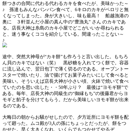
餅つきの合間に代わる代わるカキを食べたが、美味かった～
♪ 孫達もみんなバンバン食べて、6キロのカキがペロリと無
くなってしまった。身が大きいし、味も最高！ 船越漁港の
奥に ３軒並んだ小屋の真ん中の“豊漁丸” さん のカキであ
る。店長大神は糸島のカキ小屋でどこがいいか尋ねられる
と、迷う事なくココを紹介している。間違ったことない～
♪
途中、突然大神母が“カキ餅”も作ろうと言い出した。もちろ
ん貝のカキではない（笑） 黒砂糖を入れてつく餅で。容器
に流し込んで、翌日包丁で薄く切るのである。オーブントー
スターで焼いたり、油で揚げてお菓子みたいにして食べると
美味い。そういえば店長大神が小さい頃、火鉢で焼いて食べ
ていたのを思い出した・・50年ぶり？ 最後は“ヨモギ餅”で
ある。毎年、店長大神の同級生の“御縁もち”の後藤君からヨ
モギと餡子を分けてもらう。だから美味しいヨモギ餅が出来
るのである。
大晦日の朝からお騒がせしたので、夕方近所にヨモギ餅を配
って廻った。ムコ殿が3人の孫にちょっとだったが、餅をつ
かせた。早く大きくなれ、いくらでもつかせてやるぞ