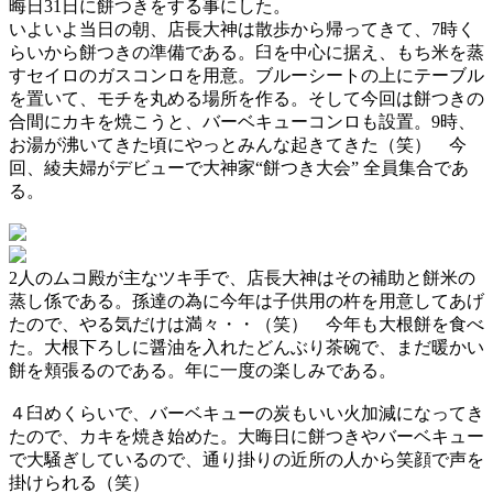
晦日31日に餅つきをする事にした。
いよいよ当日の朝、店長大神は散歩から帰ってきて、7時く
らいから餅つきの準備である。臼を中心に据え、もち米を蒸
すセイロのガスコンロを用意。ブルーシートの上にテーブル
を置いて、モチを丸める場所を作る。そして今回は餅つきの
合間にカキを焼こうと、バーベキューコンロも設置。9時、
お湯が沸いてきた頃にやっとみんな起きてきた（笑） 今
回、綾夫婦がデビューで大神家“餅つき大会” 全員集合であ
る。
2人のムコ殿が主なツキ手で、店長大神はその補助と餅米の
蒸し係である。孫達の為に今年は子供用の杵を用意してあげ
たので、やる気だけは満々・・（笑） 今年も大根餅を食べ
た。大根下ろしに醤油を入れたどんぶり茶碗で、まだ暖かい
餅を頬張るのである。年に一度の楽しみである。
４臼めくらいで、バーベキューの炭もいい火加減になってき
たので、カキを焼き始めた。大晦日に餅つきやバーベキュー
で大騒ぎしているので、通り掛りの近所の人から笑顔で声を
掛けられる（笑）