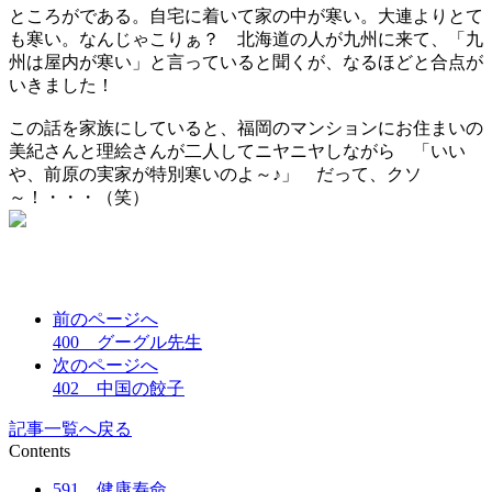
ところがである。自宅に着いて家の中が寒い。大連よりとて
も寒い。なんじゃこりぁ？ 北海道の人が九州に来て、「九
州は屋内が寒い」と言っていると聞くが、なるほどと合点が
いきました！
この話を家族にしていると、福岡のマンションにお住まいの
美紀さんと理絵さんが二人してニヤニヤしながら 「いい
や、前原の実家が特別寒いのよ～♪」 だって、クソ
～！・・・（笑）
前のページへ
400 グーグル先生
次のページへ
402 中国の餃子
記事一覧へ戻る
Contents
591 健康寿命