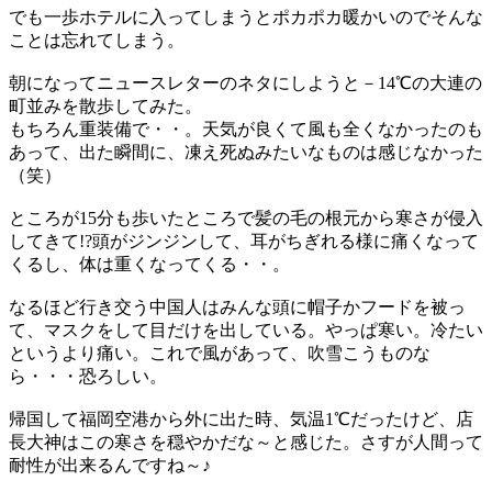
でも一歩ホテルに入ってしまうとポカポカ暖かいのでそんな
ことは忘れてしまう。
朝になってニュースレターのネタにしようと－14℃の大連の
町並みを散歩してみた。
もちろん重装備で・・。天気が良くて風も全くなかったのも
あって、出た瞬間に、凍え死ぬみたいなものは感じなかった
（笑）
ところが15分も歩いたところで髪の毛の根元から寒さが侵入
してきて!?頭がジンジンして、耳がちぎれる様に痛くなって
くるし、体は重くなってくる・・。
なるほど行き交う中国人はみんな頭に帽子かフードを被っ
て、マスクをして目だけを出している。やっぱ寒い。冷たい
というより痛い。これで風があって、吹雪こうものな
ら・・・恐ろしい。
帰国して福岡空港から外に出た時、気温1℃だったけど、店
長大神はこの寒さを穏やかだな～と感じた。さすが人間って
耐性が出来るんですね～♪