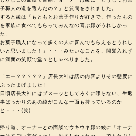
子職人の道を選んだの？」と質問をされました。
すると綾は「もともとお菓子作りが好きで、作ったもの
を家族に食べてもらってみんなの喜ぶ顔がうれしかっ
た。
お菓子職人になって多くの人に喜んでもらえるとうれし
いと思いました！」・・・みたいなことを、間髪入れず
に満面の笑顔で堂々としゃべりました。
「エー？？？？？」店長大神は話の内容よりその態度に
ぶったまげました！
日頃店長大神にはブスーッとしてろくに喋らない、生返
事ばっかりのあの綾がこんな一面も持っているのか
と・・・(笑)
帰り道、オーナーとの面談でウキウキ顔の綾に「オーナ
ーはすごい方だったし、やさしかったね～。でもたぶん