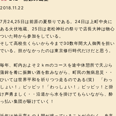
2018.11.22
7月24,25日は前原の夏祭りである。24日は上町中央に
ある火伏地蔵、25日は老松神社の祭りで店長大神は物心
ついた時から参加をしている。
そして高校生くらいから今まで30数年間大人御輿を担い
でいる。担がなかったのは東京修行時代だけだと思う。
毎年、町内およそ２ｋmのコースを途中休憩所で天ぷら
蒲鉾を肴に振舞い酒を飲みながら、町民の無病息災・・
ひいては世界平和を祈りつつ走るのである(笑) 「わっ
しょい！」ピッピッ！「わっしょい！」ピッピッ！と掛
け声勇ましく・・沿道から水を掛けてもらいながら、酔
っ払い集団が駆けていく！
近年は地元育ちの人間が残っていることが少なく、糸高