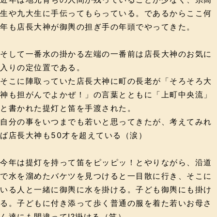
生や九大生に手伝ってもらっている。であるからここ何
年も店長大神が御輿の担ぎ手の年頭でやってきた。
そして一番水の掛かる左端の一番前は店長大神のお気に
入りの定位置である。
そこに陣取っていた店長大神に町の長老が「そろそろ大
神も担がんでよかぜ！」の言葉とともに「上町中央流」
と書かれた提灯と笛を手渡された。
自分の事をいつまでも若いと思ってきたが、考えてみれ
ば店長大神も50才を超えている（涙）
今年は提灯を持って笛をピッピッ！とやりながら、沿道
で水を溜めたバケツを見つけると一目散に行き、そこに
いる人と一緒に御輿に水を掛ける。子ども御輿にも掛け
る。子どもに付き添って歩く普通の服を着た若いお母さ
ん達にも間違って!?掛ける（笑）