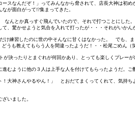
コースなんだぞ！」ってみんなから脅されて、店長大神は初め
なが面白がって!?集まってきた。
ら なんとか真っすぐ飛んでいたので、それで打つことにした。
して、驚かせようと気合を入れて打ったが・・・それがいか
だけ練習したのに世の中そんなに甘くはなかった。 でも、まあ
位。どうも教えてもらう人を間違ったようだ！・・松尾ごめん（
トが決ったりとまぐれが何回かあり、とっても楽しくプレーが
に進むように他の３人は上手な人を付けてもらったようだ。ご
ト！大神さんやるやん！」 とおだてまくってくれて、気持ち
ございました。