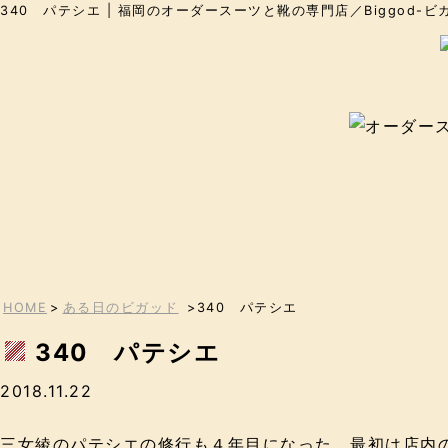
340 パテシエ | 福岡のオーダースーツと靴の専門店／Biggod-ビ
HOME
>
ある日のビガッド
>340 パテシエ
340 パテシエ
2018.11.22
三女綾のパテシエの修行も４年目になった。最初は店内